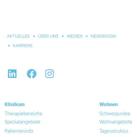
Seit über 160 Jahren Fachkrankenhaus für die Seele und
große Einrichtung der Eingliederungshilfe. In Hannover,
Celle und Umgebung. Für alle seelischen Leiden und
Erkrankungen.
AKTUELLES
ÜBER UNS
MEDIEN
NEWSROOM
KARRIERE
LinkedIn
Facebook
Instagram
Klinikum
Wohnen
Therapiebereiche
Schwerpunkte
Spezialangebote
Wohnangebote
Patienteninfo
Tagesstruktur