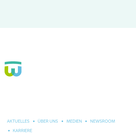
Seit über 160 Jahren Fachkrankenhaus für die Seele und
große Einrichtung der Eingliederungshilfe. In Hannover,
Celle und Umgebung. Für alle seelischen Leiden und
Erkrankungen.
AKTUELLES
ÜBER UNS
MEDIEN
NEWSROOM
KARRIERE