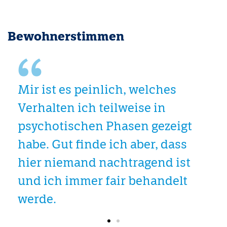
Bewohnerstimmen
rn
Mir ist es peinlich, welches
Sc
Verhalten ich teilweise in
mi
psychotischen Phasen gezeigt
ri
habe. Gut finde ich aber, dass
es
hier niemand nachtragend ist
e
und ich immer fair behandelt
HER
werde.