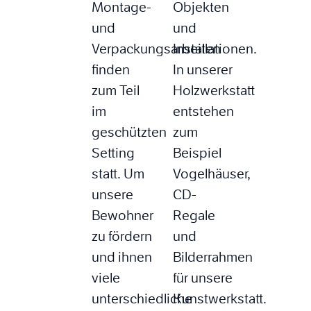
Montage-
Objekten
und
und
Verpackungsarbeiten
Installationen.
finden
In unserer
zum Teil
Holzwerkstatt
im
entstehen
geschützten
zum
Setting
Beispiel
statt. Um
Vogelhäuser,
unsere
CD-
Bewohner
Regale
zu fördern
und
und ihnen
Bilderrahmen
viele
für unsere
unterschiedliche
Kunstwerkstatt.