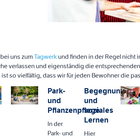
n bei uns zum
Tagwerk
und finden in der Regel nicht 
he verlassen und eigenständig die entsprechenden
st so vielfältig, dass wir für jeden Bewohner die p
Park-
Begegnung
und
und
Pflanzenpflege
soziales
Lernen
In der
Park- und
Hier