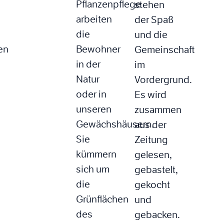
Pflanzenpflege
stehen
arbeiten
der Spaß
die
und die
en
Bewohner
Gemeinschaft
in der
im
Natur
Vordergrund.
oder in
Es wird
unseren
zusammen
Gewächshäusern.
aus der
Sie
Zeitung
kümmern
gelesen,
sich um
gebastelt,
die
gekocht
Grünflächen
und
des
gebacken.