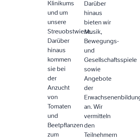
Klinikums
Darüber
und um
hinaus
unsere
bieten wir
Streuobstwiese.
Musik,
Darüber
Bewegungs-
hinaus
und
kommen
Gesellschaftsspiele
sie bei
sowie
der
Angebote
Anzucht
der
von
Erwachsenenbildun
Tomaten
an. Wir
und
vermitteln
Beetpflanzen
den
zum
Teilnehmern