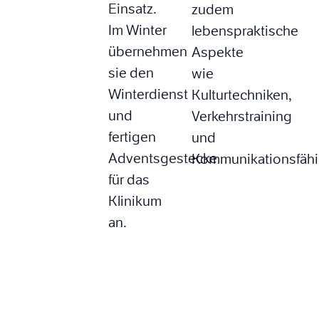
Einsatz.
zudem
Im Winter
lebenspraktische
übernehmen
Aspekte
sie den
wie
Winterdienst
Kulturtechniken,
und
Verkehrstraining
fertigen
und
Adventsgestecke
Kommunikationsfähi
für das
Klinikum
an.