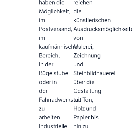
haben die
reichen
Möglichkeit,
die
im
künstlerischen
Postversand,
Ausdrucksmöglichkeit
im
von
kaufmännischen
Malerei,
Bereich,
Zeichnung
in der
und
Bügelstube
Steinbildhauerei
oder in
über die
der
Gestaltung
Fahrradwerkstatt
mit Ton,
zu
Holz und
arbeiten.
Papier bis
Industrielle
hin zu