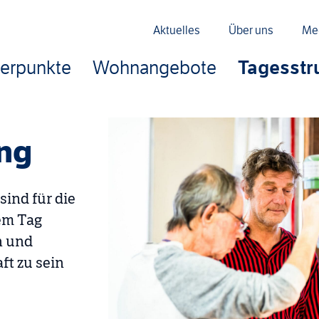
Aktuelles
Über uns
Me
erpunkte
Wohnangebote
Tagesstr
ung
ind für die
em Tag
n und
ft zu sein