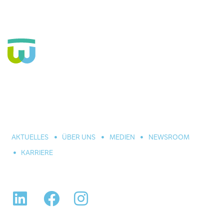
Seit über 160 Jahren Fachkrankenhaus für die Seele und
große Einrichtung der Eingliederungshilfe. In Hannover,
Celle und Umgebung. Für alle seelischen Leiden und
Erkrankungen.
AKTUELLES
ÜBER UNS
MEDIEN
NEWSROOM
KARRIERE
LinkedIn
Facebook
Instagram